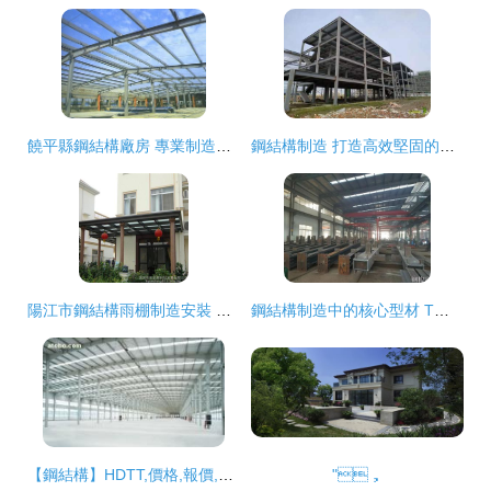
饒平縣鋼結構廠房 專業制造與高效搭建的卓越選擇
鋼結構制造 打造高效堅固的建筑基石
陽江市鋼結構雨棚制造安裝 戶外玻璃陽光雨棚與學校雨棚制作選材指南
鋼結構制造中的核心型材 T型鋼、焊接T型鋼與焊接H型鋼的應用與優勢
【鋼結構】HDTT,價格,報價,種類、品牌,廠家,供應商,江蘇華電鐵塔制造 - 產品庫 - 阿土伯交易網
"，