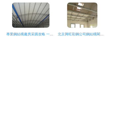
專業鋼結構廠房采購攻略 一次解答鋼結構和涂裝設備的關鍵要素
北京興旺彩鋼公司鋼結構閣樓加固設計與高清實景解析